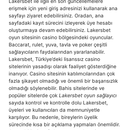
Lakersbet ile ilgili en son güncellemelere
erişmek için yeni giriş adresinizi kullanarak ana
sayfayı ziyaret edebilirsiniz. Oradan, ana
sayfadaki kayıt sürecini izleyerek üye hesabı
oluşturmaya devam edebilirsiniz. Lakersbet
oyun sitesinin casino bölgesindeki oyuncular.
Baccarat, rulet, yuva, tavla ve poker çeşitli
sağlayıcıların faydalarından yararlanabilir.
Lakersbet, Türkiye’deki lisanssız casino
sitelerinin yasadışı olarak faaliyet gösterdiğine
inanıyor. Casino sitesinin katılımcılarından çok
fazla şikayet olmadığı ve önemli bir başarısızlık
olmadığı söylenebilir. Bahis sitelerinde ve
popüler sitelerde çok
Lakersbet oyun sağlayıcı
sayıda kontrol ve kontrolle dolu Lakersbet,
üyeleri ve kullanıcıları da memnuniyetle
karşılıyor. Bu nedenle, bireylerin üyelik
sürecinde kısa bir açıklama yapmaları önemlidir.