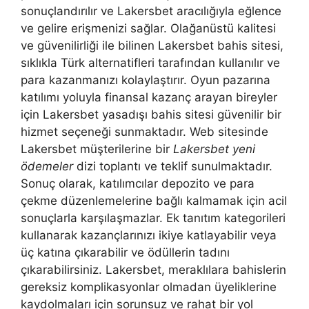
sonuçlandırılır ve Lakersbet aracılığıyla eğlence
ve gelire erişmenizi sağlar. Olağanüstü kalitesi
ve güvenilirliği ile bilinen Lakersbet bahis sitesi,
sıklıkla Türk alternatifleri tarafından kullanılır ve
para kazanmanızı kolaylaştırır. Oyun pazarına
katılımı yoluyla finansal kazanç arayan bireyler
için Lakersbet yasadışı bahis sitesi güvenilir bir
hizmet seçeneği sunmaktadır. Web sitesinde
Lakersbet müşterilerine bir
Lakersbet yeni
ödemeler
dizi toplantı ve teklif sunulmaktadır.
Sonuç olarak, katılımcılar depozito ve para
çekme düzenlemelerine bağlı kalmamak için acil
sonuçlarla karşılaşmazlar. Ek tanıtım kategorileri
kullanarak kazançlarınızı ikiye katlayabilir veya
üç katına çıkarabilir ve ödüllerin tadını
çıkarabilirsiniz. Lakersbet, meraklılara bahislerin
gereksiz komplikasyonlar olmadan üyeliklerine
kaydolmaları için sorunsuz ve rahat bir yol