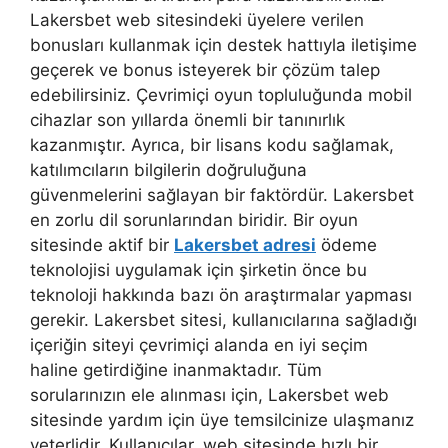
Lakersbet web sitesindeki üyelere verilen
bonusları kullanmak için destek hattıyla iletişime
geçerek ve bonus isteyerek bir çözüm talep
edebilirsiniz. Çevrimiçi oyun topluluğunda mobil
cihazlar son yıllarda önemli bir tanınırlık
kazanmıştır. Ayrıca, bir lisans kodu sağlamak,
katılımcıların bilgilerin doğruluğuna
güvenmelerini sağlayan bir faktördür. Lakersbet
en zorlu dil sorunlarından biridir. Bir oyun
sitesinde aktif bir
Lakersbet adresi
ödeme
teknolojisi uygulamak için şirketin önce bu
teknoloji hakkında bazı ön araştırmalar yapması
gerekir. Lakersbet sitesi, kullanıcılarına sağladığı
içeriğin siteyi çevrimiçi alanda en iyi seçim
haline getirdiğine inanmaktadır. Tüm
sorularınızın ele alınması için, Lakersbet web
sitesinde yardım için üye temsilcinize ulaşmanız
yeterlidir. Kullanıcılar, web sitesinde hızlı bir