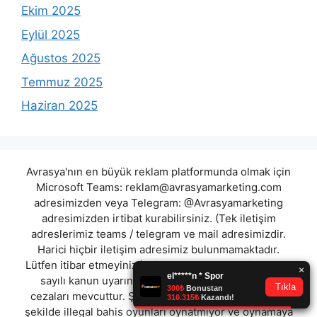
Ekim 2025
Eylül 2025
Ağustos 2025
Temmuz 2025
Haziran 2025
Avrasya'nın en büyük reklam platformunda olmak için
Microsoft Teams:
reklam@avrasyamarketing.com
adresimizden veya Telegram: @Avrasyamarketing
adresimizden irtibat kurabilirsiniz. (Tek iletişim
adreslerimiz teams / telegram ve mail adresimizdir.
Harici hiçbir iletişim adresimiz bulunmamaktadır.
Lütfen itibar etmeyiniz.) Türkiye yasalarına göre 7258
sayılı kanun uyarınca yasa dışı bahis oynamanın
cezaları mevcuttur. Şu an bulunduğunuz site hiç bir
şekilde illegal bahis oyunları oynatmıyor ve oynamaya