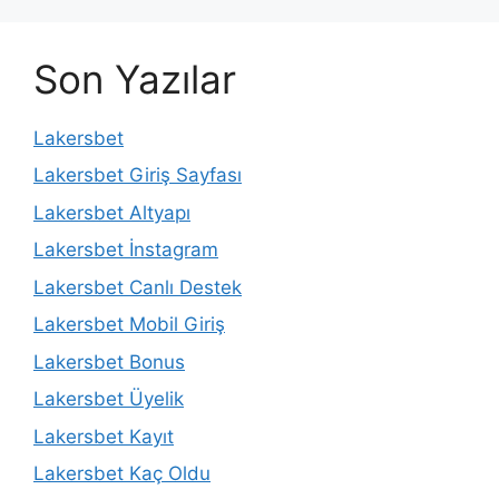
Son Yazılar
Lakersbet
Lakersbet Giriş Sayfası
Lakersbet Altyapı
Lakersbet İnstagram
Lakersbet Canlı Destek
Lakersbet Mobil Giriş
Lakersbet Bonus
Lakersbet Üyelik
Lakersbet Kayıt
Lakersbet Kaç Oldu