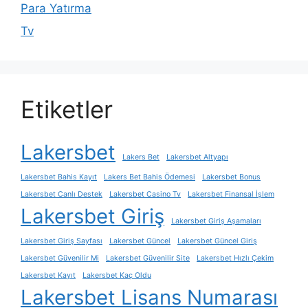
Para Yatırma
Tv
Etiketler
Lakersbet
Lakers Bet
Lakersbet Altyapı
Lakersbet Bahis Kayıt
Lakers Bet Bahis Ödemesi
Lakersbet Bonus
Lakersbet Canlı Destek
Lakersbet Casino Tv
Lakersbet Finansal İşlem
Lakersbet Giriş
Lakersbet Giriş Aşamaları
Lakersbet Giriş Sayfası
Lakersbet Güncel
Lakersbet Güncel Giriş
Lakersbet Güvenilir Mi
Lakersbet Güvenilir Site
Lakersbet Hızlı Çekim
Lakersbet Kayıt
Lakersbet Kaç Oldu
Lakersbet Lisans Numarası