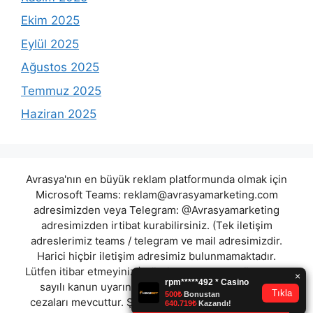
Ekim 2025
Eylül 2025
Ağustos 2025
Temmuz 2025
Haziran 2025
Avrasya'nın en büyük reklam platformunda olmak için
Microsoft Teams:
reklam@avrasyamarketing.com
adresimizden veya Telegram: @Avrasyamarketing
adresimizden irtibat kurabilirsiniz. (Tek iletişim
adreslerimiz teams / telegram ve mail adresimizdir.
Harici hiçbir iletişim adresimiz bulunmamaktadır.
Lütfen itibar etmeyiniz.) Türkiye yasalarına göre 7258
sayılı kanun uyarınca yasa dışı bahis oynamanın
cezaları mevcuttur. Şu an bulunduğunuz site hiç bir