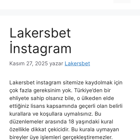
Lakersbet
İnstagram
Kasım 27, 2025
yazar
Lakersbet
Lakersbet instagram sitemize kaydolmak için
çok fazla gereksinim yok. Türkiye’den bir
ehliyete sahip olsanız bile, o ülkeden elde
ettiğiniz lisans kapsamında geçerli olan belirli
kurallara ve koşullara uymalısınız. Bu
düzenlemeler arasında 18 yaşındaki kural
özellikle dikkat çekicidir. Bu kurala uymayan
bireyler üye işlemleri gerçekleştiremezler.