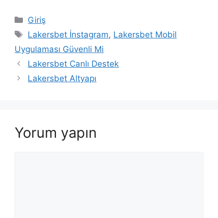
Kategoriler
Giriş
Etiketler
Lakersbet İnstagram
,
Lakersbet Mobil
Uygulaması Güvenli Mi
Lakersbet Canlı Destek
Lakersbet Altyapı
Yorum yapın
Yorum