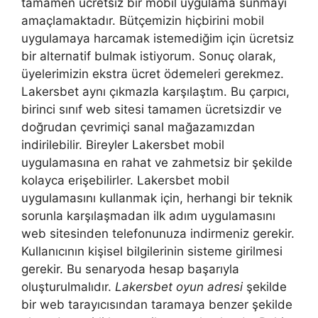
tamamen ücretsiz bir mobil uygulama sunmayı
amaçlamaktadır. Bütçemizin hiçbirini mobil
uygulamaya harcamak istemediğim için ücretsiz
bir alternatif bulmak istiyorum. Sonuç olarak,
üyelerimizin ekstra ücret ödemeleri gerekmez.
Lakersbet aynı çıkmazla karşılaştım. Bu çarpıcı,
birinci sınıf web sitesi tamamen ücretsizdir ve
doğrudan çevrimiçi sanal mağazamızdan
indirilebilir. Bireyler Lakersbet mobil
uygulamasına en rahat ve zahmetsiz bir şekilde
kolayca erişebilirler. Lakersbet mobil
uygulamasını kullanmak için, herhangi bir teknik
sorunla karşılaşmadan ilk adım uygulamasını
web sitesinden telefonunuza indirmeniz gerekir.
Kullanıcının kişisel bilgilerinin sisteme girilmesi
gerekir. Bu senaryoda hesap başarıyla
oluşturulmalıdır.
Lakersbet oyun adresi
şekilde
bir web tarayıcısından taramaya benzer şekilde