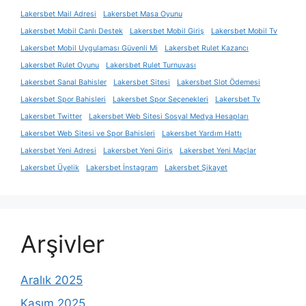
Lakersbet Mail Adresi
Lakersbet Masa Oyunu
Lakersbet Mobil Canlı Destek
Lakersbet Mobil Giriş
Lakersbet Mobil Tv
Lakersbet Mobil Uygulaması Güvenli Mi
Lakersbet Rulet Kazancı
Lakersbet Rulet Oyunu
Lakersbet Rulet Turnuvası
Lakersbet Sanal Bahisler
Lakersbet Sitesi
Lakersbet Slot Ödemesi
Lakersbet Spor Bahisleri
Lakersbet Spor Seçenekleri
Lakersbet Tv
Lakersbet Twitter
Lakersbet Web Sitesi Sosyal Medya Hesapları
Lakersbet Web Sitesi ve Spor Bahisleri
Lakersbet Yardım Hattı
Lakersbet Yeni Adresi
Lakersbet Yeni Giriş
Lakersbet Yeni Maçlar
Lakersbet Üyelik
Lakersbet İnstagram
Lakersbet Şikayet
Arşivler
Aralık 2025
Kasım 2025