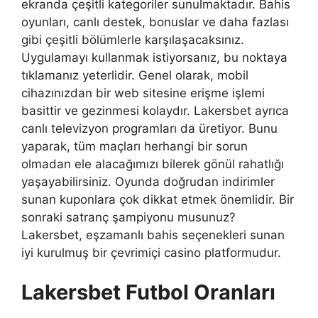
ekranda çeşitli kategoriler sunulmaktadır. Bahis
oyunları, canlı destek, bonuslar ve daha fazlası
gibi çeşitli bölümlerle karşılaşacaksınız.
Uygulamayı kullanmak istiyorsanız, bu noktaya
tıklamanız yeterlidir. Genel olarak, mobil
cihazınızdan bir web sitesine erişme işlemi
basittir ve gezinmesi kolaydır. Lakersbet ayrıca
canlı televizyon programları da üretiyor. Bunu
yaparak, tüm maçları herhangi bir sorun
olmadan ele alacağımızı bilerek gönül rahatlığı
yaşayabilirsiniz. Oyunda doğrudan indirimler
sunan kuponlara çok dikkat etmek önemlidir. Bir
sonraki satranç şampiyonu musunuz?
Lakersbet, eşzamanlı bahis seçenekleri sunan
iyi kurulmuş bir çevrimiçi casino platformudur.
Lakersbet Futbol Oranları