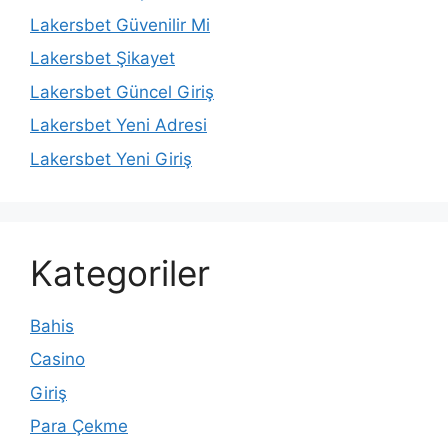
Lakersbet Güvenilir Mi
Lakersbet Şikayet
Lakersbet Güncel Giriş
Lakersbet Yeni Adresi
Lakersbet Yeni Giriş
Kategoriler
Bahis
Casino
Giriş
Para Çekme