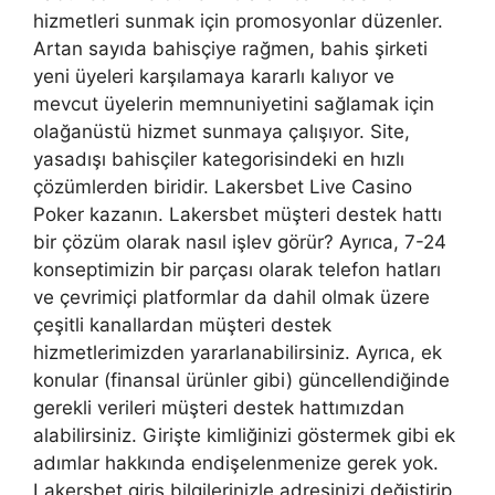
hizmetleri sunmak için promosyonlar düzenler.
Artan sayıda bahisçiye rağmen, bahis şirketi
yeni üyeleri karşılamaya kararlı kalıyor ve
mevcut üyelerin memnuniyetini sağlamak için
olağanüstü hizmet sunmaya çalışıyor. Site,
yasadışı bahisçiler kategorisindeki en hızlı
çözümlerden biridir. Lakersbet Live Casino
Poker kazanın. Lakersbet müşteri destek hattı
bir çözüm olarak nasıl işlev görür? Ayrıca, 7-24
konseptimizin bir parçası olarak telefon hatları
ve çevrimiçi platformlar da dahil olmak üzere
çeşitli kanallardan müşteri destek
hizmetlerimizden yararlanabilirsiniz. Ayrıca, ek
konular (finansal ürünler gibi) güncellendiğinde
gerekli verileri müşteri destek hattımızdan
alabilirsiniz. Girişte kimliğinizi göstermek gibi ek
adımlar hakkında endişelenmenize gerek yok.
Lakersbet giriş bilgilerinizle adresinizi değiştirip