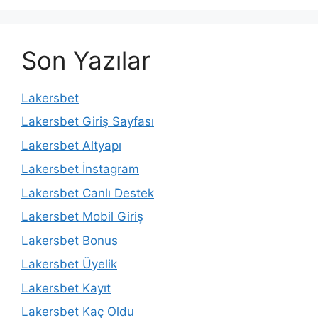
Son Yazılar
Lakersbet
Lakersbet Giriş Sayfası
Lakersbet Altyapı
Lakersbet İnstagram
Lakersbet Canlı Destek
Lakersbet Mobil Giriş
Lakersbet Bonus
Lakersbet Üyelik
Lakersbet Kayıt
Lakersbet Kaç Oldu