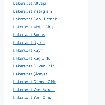
Lakersbet Altyapı
Lakersbet İnstagram
Lakersbet Canlı Destek
Lakersbet Mobil Giriş
Lakersbet Bonus
Lakersbet Üyelik
Lakersbet Kayıt
Lakersbet Kaç Oldu
Lakersbet Güvenilir Mi
Lakersbet Şikayet
Lakersbet Güncel Giriş
Lakersbet Yeni Adresi
Lakersbet Yeni Giriş