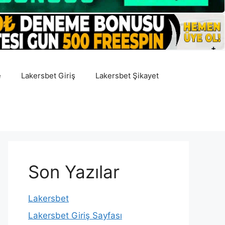
e
Lakersbet Giriş
Lakersbet Şikayet
Son Yazılar
Lakersbet
Lakersbet Giriş Sayfası