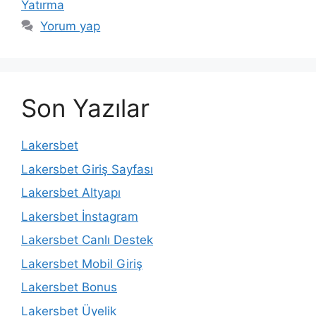
Yatırma
Yorum yap
Son Yazılar
Lakersbet
Lakersbet Giriş Sayfası
Lakersbet Altyapı
Lakersbet İnstagram
Lakersbet Canlı Destek
Lakersbet Mobil Giriş
Lakersbet Bonus
Lakersbet Üyelik