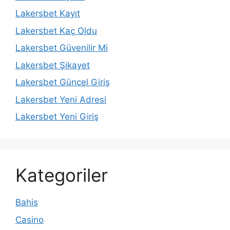
Lakersbet Kayıt
Lakersbet Kaç Oldu
Lakersbet Güvenilir Mi
Lakersbet Şikayet
Lakersbet Güncel Giriş
Lakersbet Yeni Adresi
Lakersbet Yeni Giriş
Kategoriler
Bahis
Casino