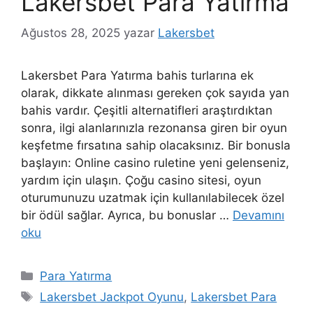
Lakersbet Para Yatırma
Ağustos 28, 2025
yazar
Lakersbet
Lakersbet Para Yatırma bahis turlarına ek
olarak, dikkate alınması gereken çok sayıda yan
bahis vardır. Çeşitli alternatifleri araştırdıktan
sonra, ilgi alanlarınızla rezonansa giren bir oyun
keşfetme fırsatına sahip olacaksınız. Bir bonusla
başlayın: Online casino ruletine yeni gelenseniz,
yardım için ulaşın. Çoğu casino sitesi, oyun
oturumunuzu uzatmak için kullanılabilecek özel
bir ödül sağlar. Ayrıca, bu bonuslar …
Devamını
oku
Kategoriler
Para Yatırma
Etiketler
Lakersbet Jackpot Oyunu
,
Lakersbet Para