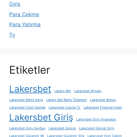
Giriş
Para Çekme
Para Yatırma
Tv
Etiketler
Lakersbet
Lakers Bet
Lakersbet Altyapı
Lakersbet Bahis Kayıt
Lakers Bet Bahis Ödemesi
Lakersbet Bonus
Lakersbet Canlı Destek
Lakersbet Casino Tv
Lakersbet Finansal İşlem
Lakersbet Giriş
Lakersbet Giriş Aşamaları
Lakersbet Giriş Sayfası
Lakersbet Güncel
Lakersbet Güncel Giriş
Lakersbet Güvenilir Mi
Lakersbet Güvenilir Site
Lakersbet Hızlı Çekim