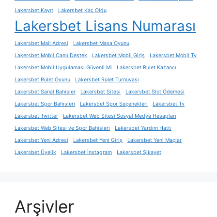
Lakersbet Kayıt
Lakersbet Kaç Oldu
Lakersbet Lisans Numarası
Lakersbet Mail Adresi
Lakersbet Masa Oyunu
Lakersbet Mobil Canlı Destek
Lakersbet Mobil Giriş
Lakersbet Mobil Tv
Lakersbet Mobil Uygulaması Güvenli Mi
Lakersbet Rulet Kazancı
Lakersbet Rulet Oyunu
Lakersbet Rulet Turnuvası
Lakersbet Sanal Bahisler
Lakersbet Sitesi
Lakersbet Slot Ödemesi
Lakersbet Spor Bahisleri
Lakersbet Spor Seçenekleri
Lakersbet Tv
Lakersbet Twitter
Lakersbet Web Sitesi Sosyal Medya Hesapları
Lakersbet Web Sitesi ve Spor Bahisleri
Lakersbet Yardım Hattı
Lakersbet Yeni Adresi
Lakersbet Yeni Giriş
Lakersbet Yeni Maçlar
Lakersbet Üyelik
Lakersbet İnstagram
Lakersbet Şikayet
Arşivler