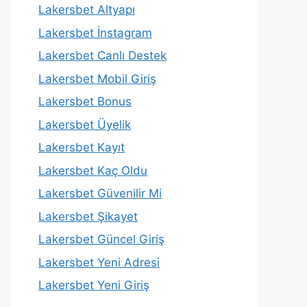
Lakersbet Altyapı
Lakersbet İnstagram
Lakersbet Canlı Destek
Lakersbet Mobil Giriş
Lakersbet Bonus
Lakersbet Üyelik
Lakersbet Kayıt
Lakersbet Kaç Oldu
Lakersbet Güvenilir Mi
Lakersbet Şikayet
Lakersbet Güncel Giriş
Lakersbet Yeni Adresi
Lakersbet Yeni Giriş