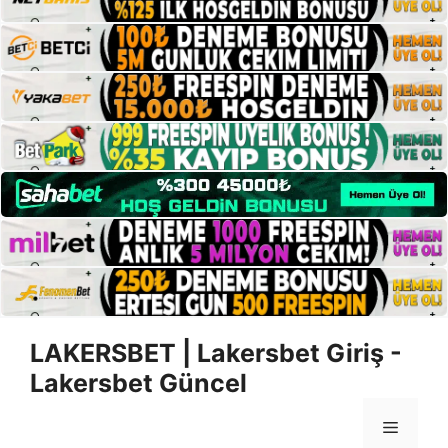
İçeriğe
LAKERSBET | Lakersbet Giriş -
atla
Lakersbet Güncel
Menü