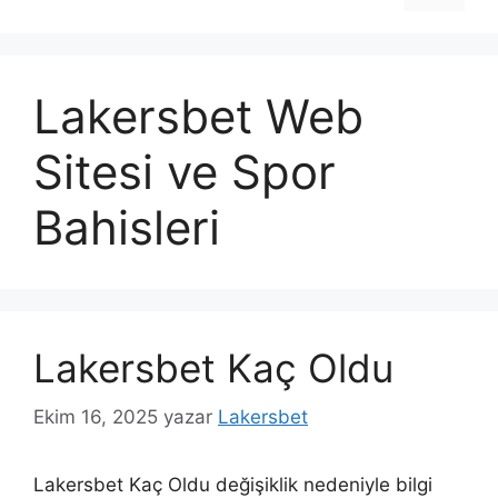
Lakersbet Web
Sitesi ve Spor
Bahisleri
Lakersbet Kaç Oldu
Ekim 16, 2025
yazar
Lakersbet
Lakersbet Kaç Oldu değişiklik nedeniyle bilgi