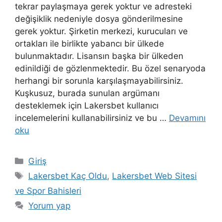
tekrar paylaşmaya gerek yoktur ve adresteki
değişiklik nedeniyle dosya gönderilmesine
gerek yoktur. Şirketin merkezi, kurucuları ve
ortakları ile birlikte yabancı bir ülkede
bulunmaktadır. Lisansın başka bir ülkeden
edinildiği de gözlenmektedir. Bu özel senaryoda
herhangi bir sorunla karşılaşmayabilirsiniz.
Kuşkusuz, burada sunulan argümanı
desteklemek için Lakersbet kullanıcı
incelemelerini kullanabilirsiniz ve bu …
Devamını
oku
Kategoriler
Giriş
Etiketler
Lakersbet Kaç Oldu
,
Lakersbet Web Sitesi
ve Spor Bahisleri
Yorum yap