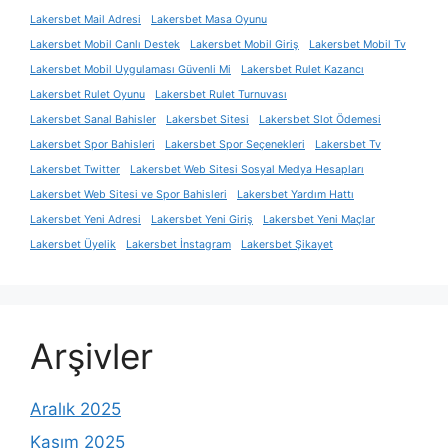
Lakersbet Mail Adresi
Lakersbet Masa Oyunu
Lakersbet Mobil Canlı Destek
Lakersbet Mobil Giriş
Lakersbet Mobil Tv
Lakersbet Mobil Uygulaması Güvenli Mi
Lakersbet Rulet Kazancı
Lakersbet Rulet Oyunu
Lakersbet Rulet Turnuvası
Lakersbet Sanal Bahisler
Lakersbet Sitesi
Lakersbet Slot Ödemesi
Lakersbet Spor Bahisleri
Lakersbet Spor Seçenekleri
Lakersbet Tv
Lakersbet Twitter
Lakersbet Web Sitesi Sosyal Medya Hesapları
Lakersbet Web Sitesi ve Spor Bahisleri
Lakersbet Yardım Hattı
Lakersbet Yeni Adresi
Lakersbet Yeni Giriş
Lakersbet Yeni Maçlar
Lakersbet Üyelik
Lakersbet İnstagram
Lakersbet Şikayet
Arşivler
Aralık 2025
Kasım 2025