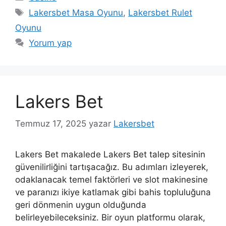
Etiketler
Lakersbet Masa Oyunu
,
Lakersbet Rulet
Oyunu
Yorum yap
Lakers Bet
Temmuz 17, 2025
yazar
Lakersbet
Lakers Bet makalede Lakers Bet talep sitesinin
güvenilirliğini tartışacağız. Bu adımları izleyerek,
odaklanacak temel faktörleri ve slot makinesine
ve paranızı ikiye katlamak gibi bahis topluluğuna
geri dönmenin uygun olduğunda
belirleyebileceksiniz. Bir oyun platformu olarak,