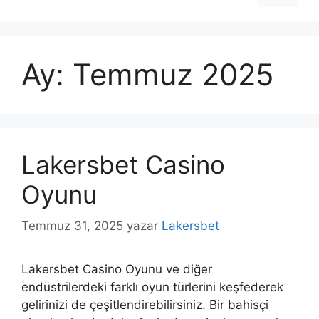
Ay:
Temmuz 2025
Lakersbet Casino
Oyunu
Temmuz 31, 2025
yazar
Lakersbet
Lakersbet Casino Oyunu ve diğer
endüstrilerdeki farklı oyun türlerini keşfederek
gelirinizi de çeşitlendirebilirsiniz. Bir bahisçi