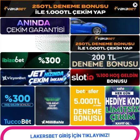
×
LAKERSBET GİRİŞ İÇİN TIKLAYINIZ!