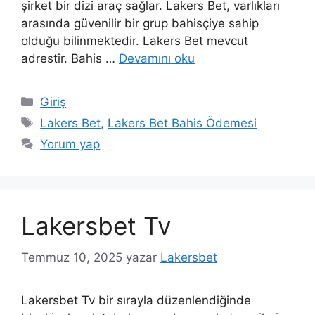
şirket bir dizi araç sağlar. Lakers Bet, varlıkları
arasında güvenilir bir grup bahisçiye sahip
olduğu bilinmektedir. Lakers Bet mevcut
adrestir. Bahis …
Devamını oku
Kategoriler
Giriş
Etiketler
Lakers Bet
,
Lakers Bet Bahis Ödemesi
Yorum yap
Lakersbet Tv
Temmuz 10, 2025
yazar
Lakersbet
Lakersbet Tv bir sırayla düzenlendiğinde