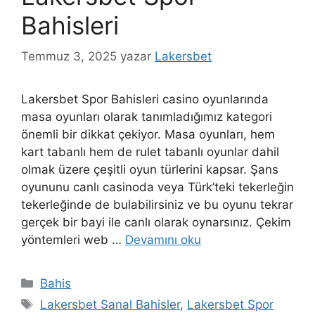
Bahisleri
Temmuz 3, 2025
yazar
Lakersbet
Lakersbet Spor Bahisleri casino oyunlarında
masa oyunları olarak tanımladığımız kategori
önemli bir dikkat çekiyor. Masa oyunları, hem
kart tabanlı hem de rulet tabanlı oyunlar dahil
olmak üzere çeşitli oyun türlerini kapsar. Şans
oyununu canlı casinoda veya Türk’teki tekerleğin
tekerleğinde de bulabilirsiniz ve bu oyunu tekrar
gerçek bir bayi ile canlı olarak oynarsınız. Çekim
yöntemleri web …
Devamını oku
Kategoriler
Bahis
Etiketler
Lakersbet Sanal Bahisler
,
Lakersbet Spor