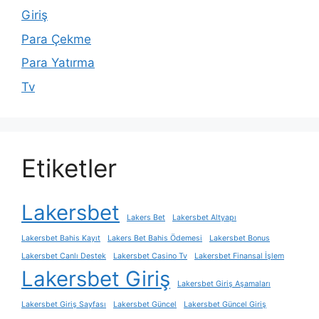
Giriş
Para Çekme
Para Yatırma
Tv
Etiketler
Lakersbet
Lakers Bet
Lakersbet Altyapı
Lakersbet Bahis Kayıt
Lakers Bet Bahis Ödemesi
Lakersbet Bonus
Lakersbet Canlı Destek
Lakersbet Casino Tv
Lakersbet Finansal İşlem
Lakersbet Giriş
Lakersbet Giriş Aşamaları
Lakersbet Giriş Sayfası
Lakersbet Güncel
Lakersbet Güncel Giriş