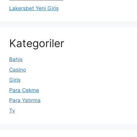
Lakersbet Yeni Giriş
Kategoriler
Bahis
Casino
Giriş
Para Çekme
Para Yatırma
Tv