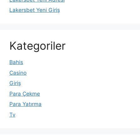
Lakersbet Yeni Giriş
Kategoriler
Bahis
Casino
Giriş
Para Çekme
Para Yatırma
Tv