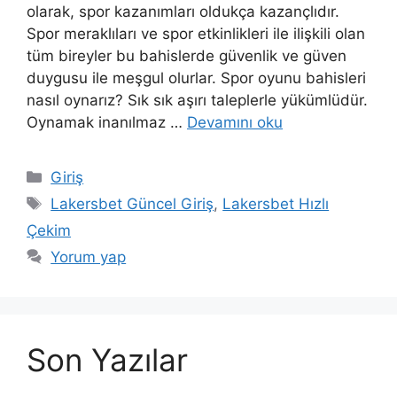
olarak, spor kazanımları oldukça kazançlıdır.
Spor meraklıları ve spor etkinlikleri ile ilişkili olan
tüm bireyler bu bahislerde güvenlik ve güven
duygusu ile meşgul olurlar. Spor oyunu bahisleri
nasıl oynarız? Sık sık aşırı taleplerle yükümlüdür.
Oynamak inanılmaz …
Devamını oku
Kategoriler
Giriş
Etiketler
Lakersbet Güncel Giriş
,
Lakersbet Hızlı
Çekim
Yorum yap
Son Yazılar