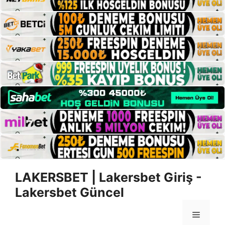
İçeriğe
LAKERSBET | Lakersbet Giriş -
atla
Lakersbet Güncel
Menü