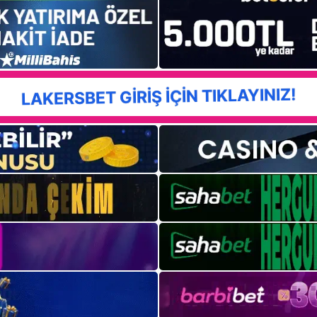
LAKERSBET GİRİŞ İÇİN TIKLAYINIZ!