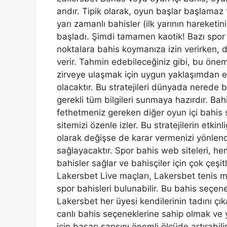
andır. Tipik olarak, oyun başlar başlamaz 
yarı zamanlı bahisler (ilk yarının hareketini
başladı. Şimdi tamamen kaotik! Bazı spor 
noktalara bahis koymanıza izin verirken, 
verir. Tahmin edebileceğiniz gibi, bu öneml
zirveye ulaşmak için uygun yaklaşımdan em
olacaktır. Bu stratejileri dünyada nerede 
gerekli tüm bilgileri sunmaya hazırdır. Ba
fethetmeniz gereken diğer oyun içi bahis 
sitemizi özenle izler. Bu stratejilerin etk
olarak değişse de karar vermenizi yönlendi
sağlayacaktır. Spor bahis web siteleri, he
bahisler sağlar ve bahisçiler için çok çeşit
Lakersbet Live maçları, Lakersbet tenis ma
spor bahisleri bulunabilir. Bu bahis seçenek
Lakersbet her üyesi kendilerinin tadını çı
canlı bahis seçeneklerine sahip olmak ve
için başarı şansını önemli ölçüde artırabil