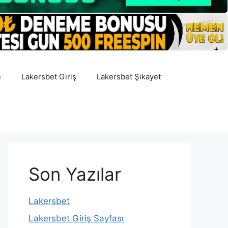
e
Lakersbet Giriş
Lakersbet Şikayet
Son Yazılar
Lakersbet
Lakersbet Giriş Sayfası