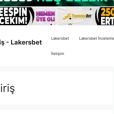
Lakersbet
Lakersbet İncelem
ş - Lakersbet
İletişim
riş