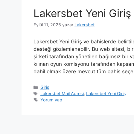
Lakersbet Yeni Giriş
Eylül 11, 2025
yazar
Lakersbet
Lakersbet Yeni Giriş ve bahislerde belirtile
desteği gözlemlenebilir. Bu web sitesi, bir 
şirketi tarafından yönetilen bağımsız bir va
kılınan oyun komisyonu tarafından kapsamlı
dahil olmak üzere mevcut tüm bahis seçe
Kategoriler
Giriş
Etiketler
Lakersbet Mail Adresi
,
Lakersbet Yeni Giriş
Yorum yap