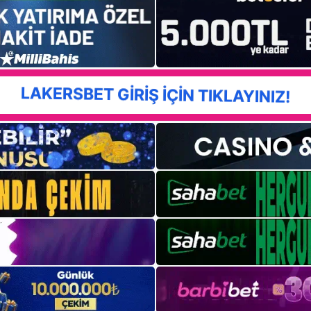
LAKERSBET GİRİŞ İÇİN TIKLAYINIZ!