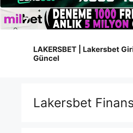
İçeriğe
atla
LAKERSBET | Lakersbet Giri
Güncel
Lakersbet Finans