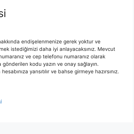
si
 hakkında endişelenmenize gerek yoktur ve
ek istediğimizi daha iyi anlayacaksınız. Mevcut
k numaranız ve cep telefonu numaranız olarak
a gönderilen kodu yazın ve onay sağlayın.
ra hesabınıza yansıtılır ve bahse girmeye hazırsınız.
i