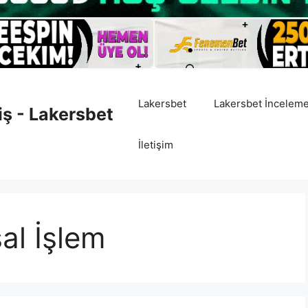
Lakersbet
Lakersbet İncelem
ş - Lakersbet
İletişim
al İşlem