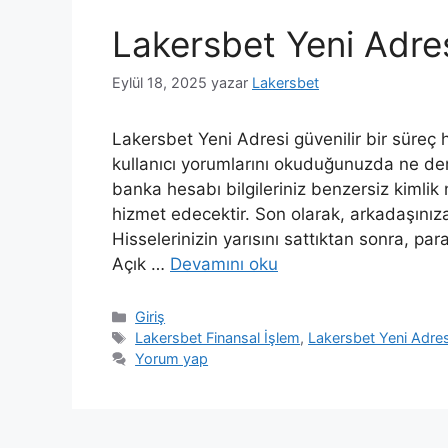
Lakersbet Yeni Adre
Eylül 18, 2025
yazar
Lakersbet
Lakersbet Yeni Adresi güvenilir bir süreç
kullanıcı yorumlarını okuduğunuzda ne dem
banka hesabı bilgileriniz benzersiz kimli
hizmet edecektir. Son olarak, arkadaşınız
Hisselerinizin yarısını sattıktan sonra, pa
Açık …
Devamını oku
Kategoriler
Giriş
Etiketler
Lakersbet Finansal İşlem
,
Lakersbet Yeni Adres
Yorum yap