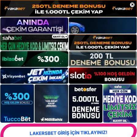
×
LAKERSBET GİRİŞ İÇİN TIKLAYINIZ!