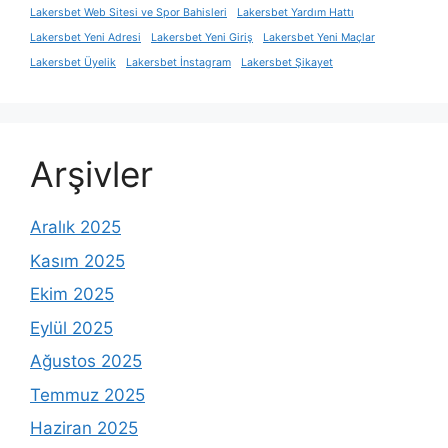
Lakersbet Web Sitesi ve Spor Bahisleri
Lakersbet Yardım Hattı
Lakersbet Yeni Adresi
Lakersbet Yeni Giriş
Lakersbet Yeni Maçlar
Lakersbet Üyelik
Lakersbet İnstagram
Lakersbet Şikayet
Arşivler
Aralık 2025
Kasım 2025
Ekim 2025
Eylül 2025
Ağustos 2025
Temmuz 2025
Haziran 2025