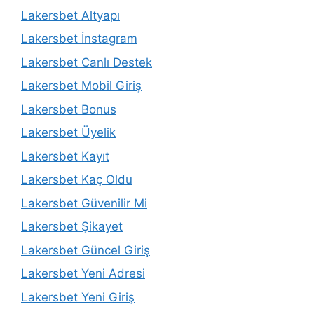
Lakersbet Altyapı
Lakersbet İnstagram
Lakersbet Canlı Destek
Lakersbet Mobil Giriş
Lakersbet Bonus
Lakersbet Üyelik
Lakersbet Kayıt
Lakersbet Kaç Oldu
Lakersbet Güvenilir Mi
Lakersbet Şikayet
Lakersbet Güncel Giriş
Lakersbet Yeni Adresi
Lakersbet Yeni Giriş