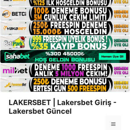
İçeriğe
LAKERSBET | Lakersbet Giriş -
atla
Lakersbet Güncel
Menü