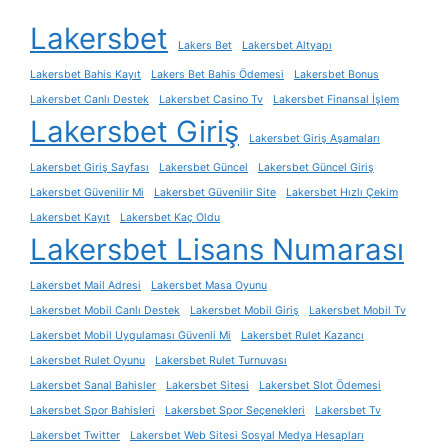
Lakersbet
Lakers Bet
Lakersbet Altyapı
Lakersbet Bahis Kayıt
Lakers Bet Bahis Ödemesi
Lakersbet Bonus
Lakersbet Canlı Destek
Lakersbet Casino Tv
Lakersbet Finansal İşlem
Lakersbet Giriş
Lakersbet Giriş Aşamaları
Lakersbet Giriş Sayfası
Lakersbet Güncel
Lakersbet Güncel Giriş
Lakersbet Güvenilir Mi
Lakersbet Güvenilir Site
Lakersbet Hızlı Çekim
Lakersbet Kayıt
Lakersbet Kaç Oldu
Lakersbet Lisans Numarası
Lakersbet Mail Adresi
Lakersbet Masa Oyunu
Lakersbet Mobil Canlı Destek
Lakersbet Mobil Giriş
Lakersbet Mobil Tv
Lakersbet Mobil Uygulaması Güvenli Mi
Lakersbet Rulet Kazancı
Lakersbet Rulet Oyunu
Lakersbet Rulet Turnuvası
Lakersbet Sanal Bahisler
Lakersbet Sitesi
Lakersbet Slot Ödemesi
Lakersbet Spor Bahisleri
Lakersbet Spor Seçenekleri
Lakersbet Tv
Lakersbet Twitter
Lakersbet Web Sitesi Sosyal Medya Hesapları